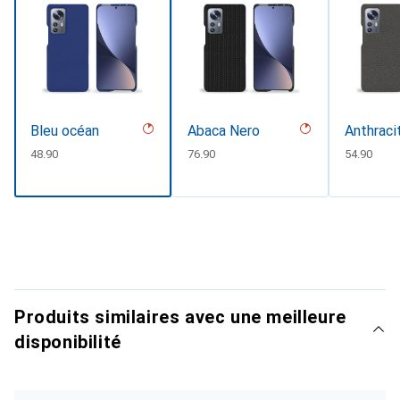
Bleu océan
Abaca Nero
Anthraci
CHF
48.90
CHF
76.90
CHF
54.90
Produits similaires avec une meilleure
disponibilité