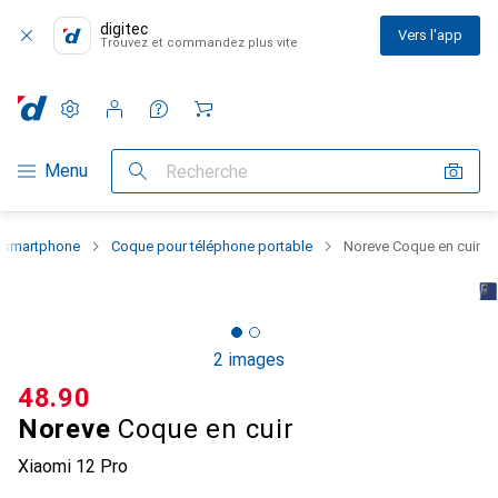
digitec
Vers l'app
Trouvez et commandez plus vite
Paramètres
Compte client
Listes de comparaison
Listes d'envies
Panier
Navigation par catégorie
Menu
Recherche
u smartphone
Coque pour téléphone portable
Noreve Coque en cuir
2 images
CHF
48.90
Noreve
Coque en cuir
Xiaomi 12 Pro