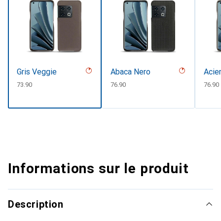
Gris Veggie
Abaca Nero
Acie
CHF
73.90
CHF
76.90
CHF
76.90
Informations sur le produit
Description