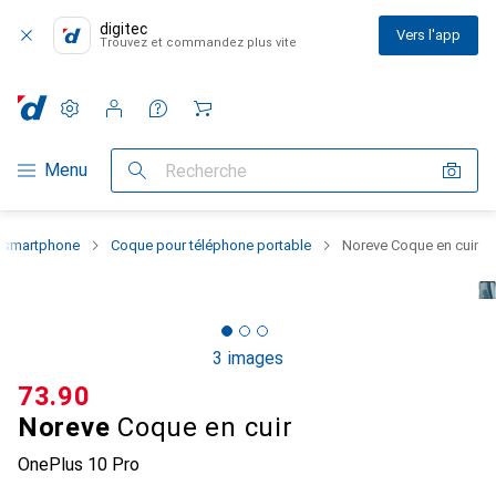
digitec
Vers l'app
Trouvez et commandez plus vite
Paramètres
Compte client
Listes de comparaison
Listes d'envies
Panier
Navigation par catégorie
Menu
Recherche
u smartphone
Coque pour téléphone portable
Noreve Coque en cuir
3 images
CHF
73.90
Noreve
Coque en cuir
OnePlus 10 Pro