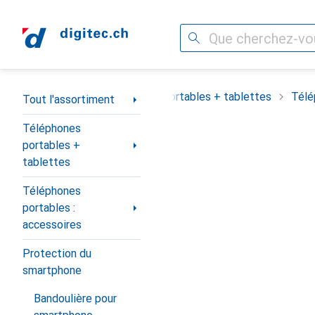
Recherche
Navigation par catégorie
out l'assortiment
Téléphones portables + tablettes
Télé
Tout l'assortiment
Téléphones
portables +
tablettes
Téléphones
portables :
accessoires
Protection du
smartphone
Bandoulière pour