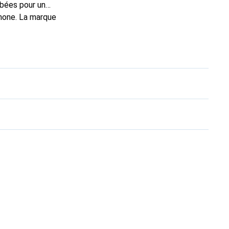
rbées pour un
phone. La marque
e toujours un