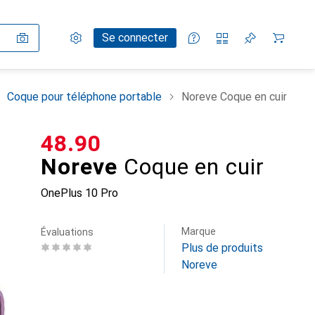
Paramètres
Compte client
Listes de comparaison
Listes d'envies
Panier
Se connecter
Coque pour téléphone portable
Noreve Coque en cuir
CHF
48.90
Noreve
Coque en cuir
OnePlus 10 Pro
Marque
Évaluations
Plus de produits
Noreve