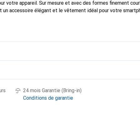
pour votre appareil. Sur mesure et avec des formes finement cou
st un accessoire élégant et le vêtement idéal pour votre smart
ernationalement pour ses produits de haute qualité et constitu
client exigeant.
urs
24 mois Garantie (Bring-in)
Conditions de garantie