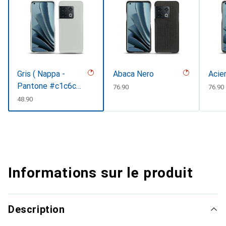
Gris ( Nappa -
Abaca Nero
Acie
Pantone #c1c6c8
CHF
76.90
CHF
76.90
)
CHF
48.90
Informations sur le produit
Description