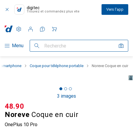
digitec
Vers l'app
Trouvez et commandez plus vite
Paramètres
Compte client
Listes de comparaison
Listes d'envies
Panier
Navigation par catégorie
Menu
Recherche
u smartphone
Coque pour téléphone portable
Noreve Coque en cuir
3 images
CHF
48.90
Noreve
Coque en cuir
OnePlus 10 Pro