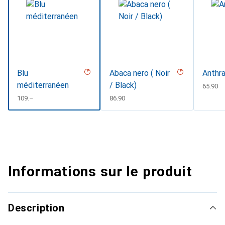
Blu
Abaca nero ( Noir
Anthra
méditerranéen
/ Black)
CHF
65.90
CHF
109.–
CHF
86.90
Informations sur le produit
Description