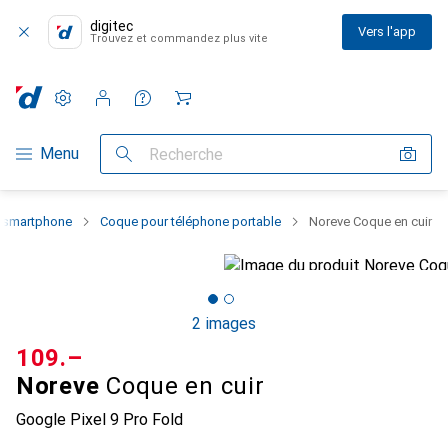
digitec
Vers l'app
Trouvez et commandez plus vite
Paramètres
Compte client
Listes de comparaison
Listes d'envies
Panier
Navigation par catégorie
Menu
Recherche
u smartphone
Coque pour téléphone portable
Noreve Coque en cuir
2 images
CHF
109.–
Noreve
Coque en cuir
Google Pixel 9 Pro Fold