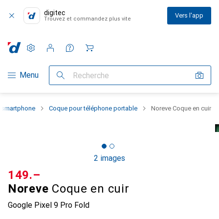
digitec
Vers l'app
Trouvez et commandez plus vite
Paramètres
Compte client
Listes de comparaison
Listes d'envies
Panier
Navigation par catégorie
Menu
Recherche
u smartphone
Coque pour téléphone portable
Noreve Coque en cuir
2 images
CHF
149.–
Noreve
Coque en cuir
Google Pixel 9 Pro Fold