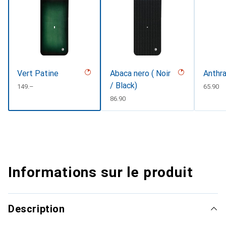
Vert Patine
Abaca nero ( Noir
Anthra
/ Black)
CHF
149.–
CHF
65.90
CHF
86.90
Informations sur le produit
Description