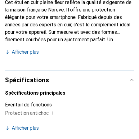
Cet étui en cuir pleine fleur reflète la qualité exigeante de
la maison française Noreve. Il offre une protection
élégante pour votre smartphone. Fabriqué depuis des
années par des experts en cuir, c'est le complément idéal
pour votre appareil. Sur mesure et avec des formes
finement courbées pour un ajustement parfait. Un
accessoire élégant et le vêtement idéal pour votre
Afficher plus
smartphone. La marque Noreve est reconnue
internationalement pour ses produits de haute qualité et
reste toujours un bon choix pour le client exigeant.
Spécifications
Spécifications principales
Éventail de fonctions
i
Protection antichoc
Afficher plus