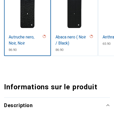
Autruche nero,
Abaca nero ( Noir
Anthra
Noir, Noir
/ Black)
CHF
65.90
CHF
86.90
CHF
86.90
Informations sur le produit
Description