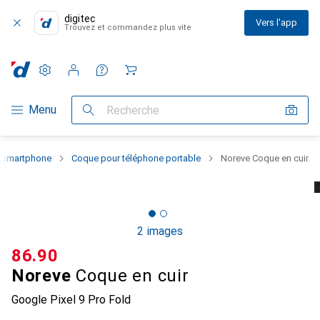
digitec
Vers l'app
Trouvez et commandez plus vite
Paramètres
Compte client
Listes de comparaison
Listes d'envies
Panier
Navigation par catégorie
Menu
Recherche
u smartphone
Coque pour téléphone portable
Noreve Coque en cuir
2 images
CHF
86.90
Noreve
Coque en cuir
Google Pixel 9 Pro Fold