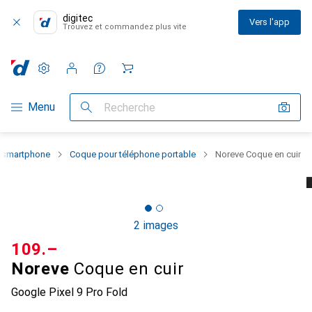
digitec
Vers l'app
Trouvez et commandez plus vite
Paramètres
Compte client
Listes de comparaison
Listes d'envies
Panier
Navigation par catégorie
Menu
Recherche
u smartphone
Coque pour téléphone portable
Noreve Coque en cuir
2 images
CHF
109.–
Noreve
Coque en cuir
Google Pixel 9 Pro Fold