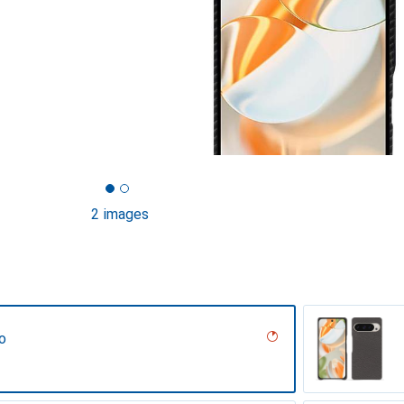
2 images
o