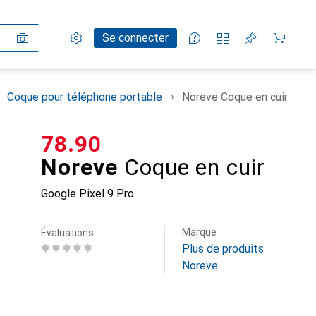
Paramètres
Compte client
Listes de comparaison
Listes d'envies
Panier
Se connecter
Coque pour téléphone portable
Noreve Coque en cuir
CHF
78.90
Noreve
Coque en cuir
Google Pixel 9 Pro
Marque
Évaluations
Plus de produits
Noreve