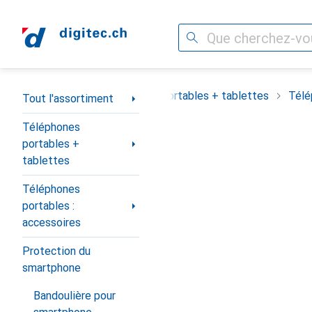
Recherche
Navigation par catégorie
out l'assortiment
Téléphones portables + tablettes
Télé
Tout l'assortiment
Téléphones
portables +
tablettes
Téléphones
portables :
accessoires
Protection du
smartphone
Bandoulière pour