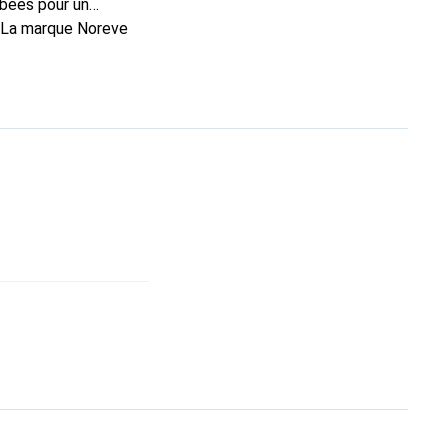
rbées pour un
. La marque Noreve
rs un excellent choix