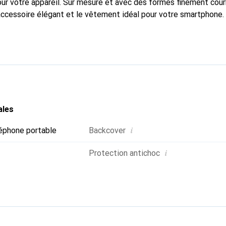
pour votre appareil. Sur mesure et avec des formes finement cou
accessoire élégant et le vêtement idéal pour votre smartphone
nalement pour ses produits de haute qualité et constitue toujou
ales
i
éphone portable
Backcover
i
Protection antichoc