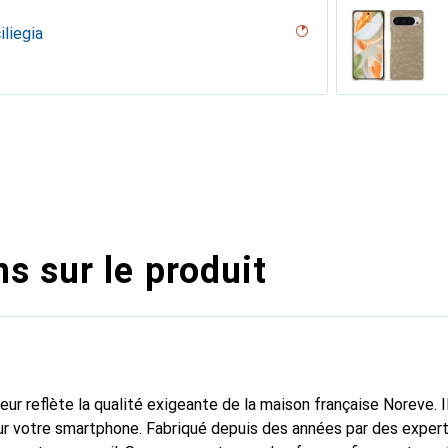
iliegia
ero, Noir, Noir
n
n PU
erranéen
nero, Noir
e
lu
Couture (Nappa - Pantone #8B4720)
voûtant
 (Pantone #8B4720)
ture (Nappa - Black)
ent nero
sion
abbia
sant
s sur le produit
fleur reflète la qualité exigeante de la maison française Noreve. I
r votre smartphone. Fabriqué depuis des années par des experts