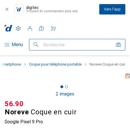
digitec
Vers l'app
Trouvez et commandez plus vite
Paramètres
Compte client
Listes de comparaison
Listes d'envies
Panier
Navigation par catégorie
Menu
Recherche
u smartphone
Coque pour téléphone portable
Noreve Coque en cuir
2 images
CHF
56.90
Noreve
Coque en cuir
Google Pixel 9 Pro