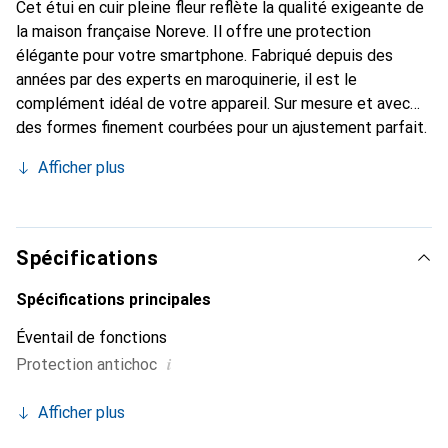
Cet étui en cuir pleine fleur reflète la qualité exigeante de
la maison française Noreve. Il offre une protection
élégante pour votre smartphone. Fabriqué depuis des
années par des experts en maroquinerie, il est le
complément idéal de votre appareil. Sur mesure et avec
des formes finement courbées pour un ajustement parfait.
Un accessoire élégant et l'habit idéal pour votre
Afficher plus
smartphone. La marque Noreve est reconnue
internationalement pour ses produits de haute qualité et
est toujours un excellent choix pour le client exigeant.
Spécifications
Spécifications principales
Éventail de fonctions
i
Protection antichoc
Afficher plus