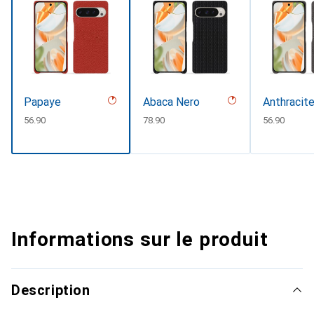
Papaye
Abaca Nero
Anthracit
CHF
56.90
CHF
78.90
CHF
56.90
Informations sur le produit
Description