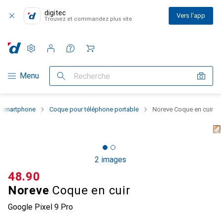
digitec
Vers l'app
Trouvez et commandez plus vite
Paramètres
Compte client
Listes de comparaison
Listes d'envies
Panier
Navigation par catégorie
Menu
Recherche
u smartphone
Coque pour téléphone portable
Noreve Coque en cuir
2 images
CHF
48.90
Noreve
Coque en cuir
Google Pixel 9 Pro