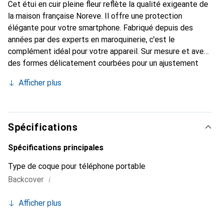
Cet étui en cuir pleine fleur reflète la qualité exigeante de
la maison française Noreve. Il offre une protection
élégante pour votre smartphone. Fabriqué depuis des
années par des experts en maroquinerie, c'est le
complément idéal pour votre appareil. Sur mesure et avec
des formes délicatement courbées pour un ajustement
parfait. Un accessoire élégant et le vêtement idéal pour
Afficher plus
votre smartphone. La marque Noreve est reconnue
internationalement pour ses produits de haute qualité et
reste toujours un excellent choix pour le client exigeant.
Spécifications
Spécifications principales
Type de coque pour téléphone portable
i
Backcover
Afficher plus