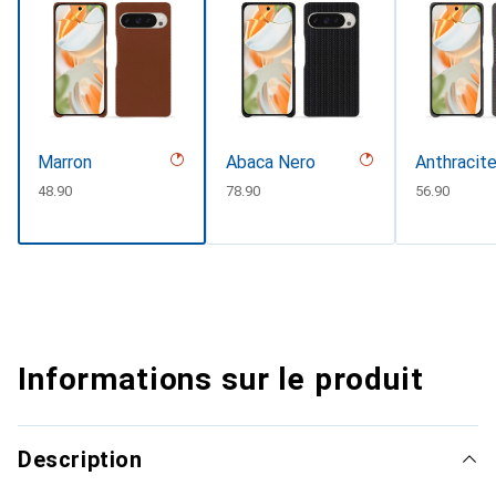
Marron
Abaca Nero
Anthracit
CHF
48.90
CHF
78.90
CHF
56.90
Informations sur le produit
Description