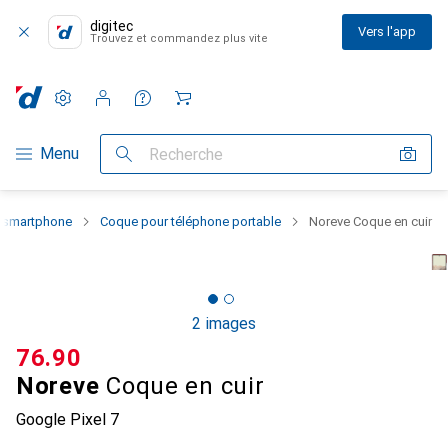
digitec
Vers l'app
Trouvez et commandez plus vite
Paramètres
Compte client
Listes de comparaison
Listes d'envies
Panier
Navigation par catégorie
Menu
Recherche
u smartphone
Coque pour téléphone portable
Noreve Coque en cuir
2 images
CHF
76.90
Noreve
Coque en cuir
Google Pixel 7