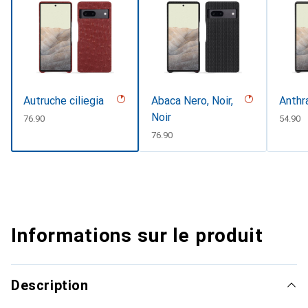
Autruche ciliegia
Abaca Nero, Noir,
Anthr
Noir
CHF
76.90
CHF
54.90
CHF
76.90
Informations sur le produit
Description