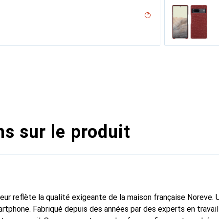
desert
n
n PU
erranéen
nero, Noir
r / Black )
e
appa - Pantone #8B4720)
 ( Pantone #8B4720 )
lack )
, Serpent nero
outure
sion
( Pantone #d50032 )
iclamino
ocent
ne
s sur le produit
fleur reflète la qualité exigeante de la maison française Noreve.
tphone. Fabriqué depuis des années par des experts en travail du