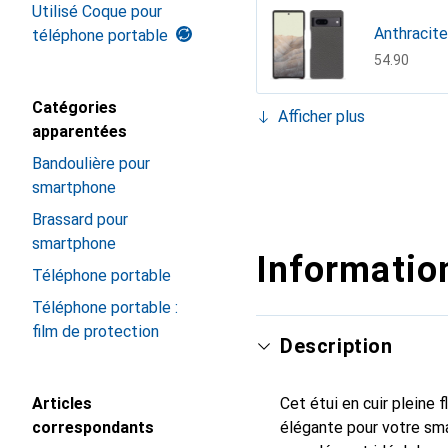
Utilisé Coque pour
Anthracite
téléphone portable
CHF
54.90
Catégories
Afficher plus
apparentées
Autruche 
Bandoulière pour
CHF
76.90
Bleu océa
Bleu Océa
Blu médit
Châtaigne
Crocodile 
Ebène ( Noi
Gris Patin
Jaune
Lie de vin
Marron (N
Marron PU
Noir
Noir PU ( B
Noir, Noir
Papaye
Rouge - C
Rouge pas
Rouge PU 
Serpent c
Taupe inn
Vert Pati
smartphone
CHF
48.90
CHF
40.90
CHF
94.90
CHF
54.90
CHF
76.90
CHF
54.90
CHF
139.–
CHF
94.90
CHF
54.90
CHF
48.90
CHF
40.90
CHF
73.90
CHF
40.90
CHF
76.90
CHF
54.90
CHF
73.90
CHF
88.90
CHF
40.90
CHF
76.90
CHF
88.90
CHF
139.–
Brassard pour
smartphone
Information
Téléphone portable
Téléphone portable :
film de protection
Description
Articles
Cet étui en cuir pleine 
correspondants
élégante pour votre smar