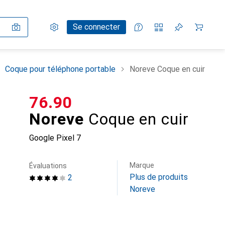
Paramètres
Compte client
Listes de comparaison
Listes d'envies
Panier
Se connecter
Coque pour téléphone portable
Noreve Coque en cuir
CHF
76.90
Noreve
Coque en cuir
Google Pixel 7
Marque
Évaluations
Plus de produits
2
Noreve