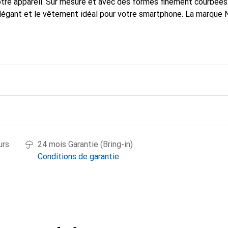
tre appareil. Sur mesure et avec des formes finement courbées
élégant et le vêtement idéal pour votre smartphone. La marque
ses produits de haute qualité et est toujours un excellent choix
urs
24 mois Garantie (Bring-in)
Conditions de garantie