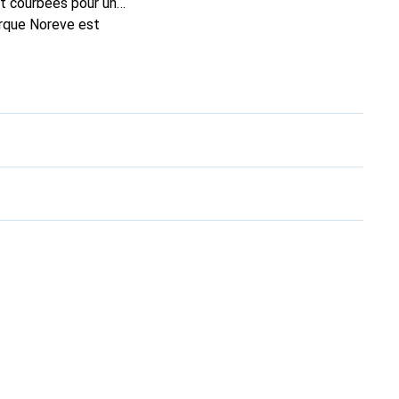
t courbées pour un
arque Noreve est
n excellent choix