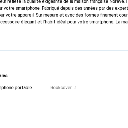
fleur reflète la qualité exigeante de la maison française Noreve. I
r votre smartphone. Fabriqué depuis des années par des experts
pour votre appareil. Sur mesure et avec des formes finement cou
accessoire élégant et l'habit idéal pour votre smartphone. La m
ment pour ses produits de haute qualité et est toujours un bon c
ales
i
éphone portable
Bookcover