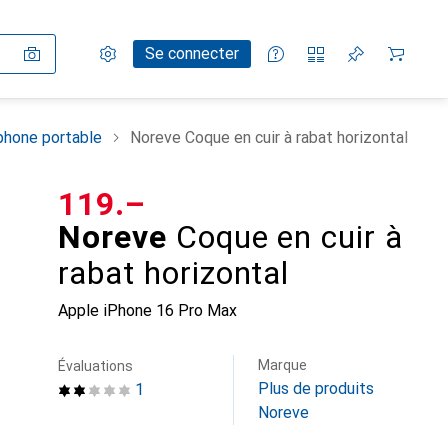
Paramètres
Compte client
Listes de comparaison
Listes d'envies
Panier
Se connecter
phone portable
Noreve Coque en cuir à rabat horizontal
CHF
119.–
Noreve
Coque en cuir à
rabat horizontal
Apple iPhone 16 Pro Max
Marque
Évaluations
Plus de produits
1
Noreve