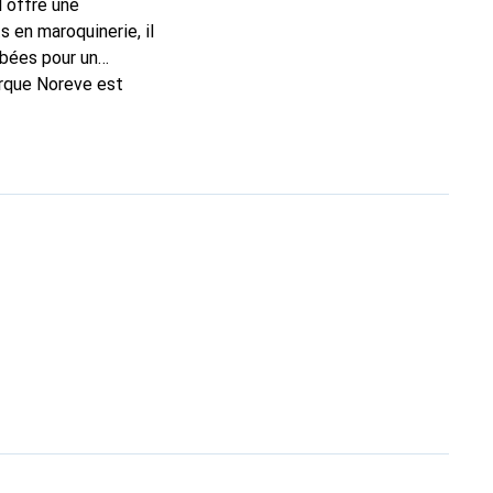
l offre une
 en maroquinerie, il
rbées pour un
arque Noreve est
hoix pour le client