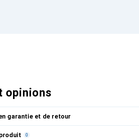
t opinions
en garantie et de retour
produit
0