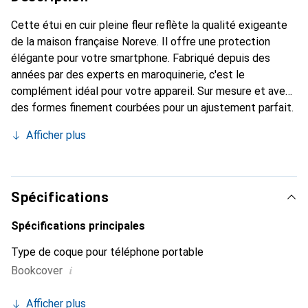
Cette étui en cuir pleine fleur reflète la qualité exigeante
de la maison française Noreve. Il offre une protection
élégante pour votre smartphone. Fabriqué depuis des
années par des experts en maroquinerie, c'est le
complément idéal pour votre appareil. Sur mesure et avec
des formes finement courbées pour un ajustement parfait.
Un accessoire élégant et le vêtement idéal pour votre
Afficher plus
smartphone. La marque Noreve est reconnue
internationalement pour ses produits de haute qualité et
est toujours un bon choix pour le client exigeant.
Spécifications
Spécifications principales
Type de coque pour téléphone portable
i
Bookcover
Afficher plus