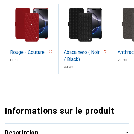
Rouge - Couture
Abaca nero ( Noir
Anthrac
/ Black)
CHF
88.90
CHF
73.90
CHF
94.90
Informations sur le produit
Description