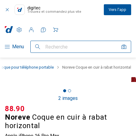
digitec
Vers l'app
Trouvez et commandez plus vite
Paramètres
Compte client
Listes de comparaison
Listes d'envies
Panier
Navigation par catégorie
Menu
Recherche
Coque pour téléphone portable
Noreve Coque en cuir à rabat horizontal
2 images
CHF
88.90
Noreve
Coque en cuir à rabat
horizontal
Apple iPhone 16 Pro Max