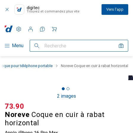
digitec
Vers l'app
Trouvez et commandez plus vite
Paramètres
Compte client
Listes de comparaison
Listes d'envies
Panier
Navigation par catégorie
Menu
Recherche
Coque pour téléphone portable
Noreve Coque en cuir à rabat horizontal
2 images
CHF
73.90
Noreve
Coque en cuir à rabat
horizontal
Apple iPhone 16 Pro Max