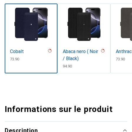
Cobalt
Abaca nero ( Noir
Anthrac
/ Black)
CHF
73.90
CHF
73.90
CHF
94.90
Informations sur le produit
Description