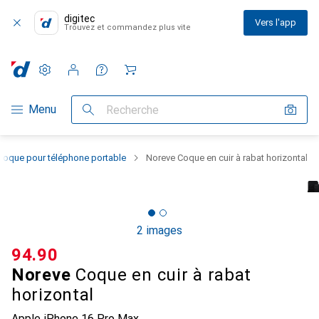
digitec
Vers l'app
Trouvez et commandez plus vite
Paramètres
Compte client
Listes de comparaison
Listes d'envies
Panier
Navigation par catégorie
Menu
Recherche
Coque pour téléphone portable
Noreve Coque en cuir à rabat horizontal
2 images
CHF
94.90
Noreve
Coque en cuir à rabat
horizontal
Apple iPhone 16 Pro Max