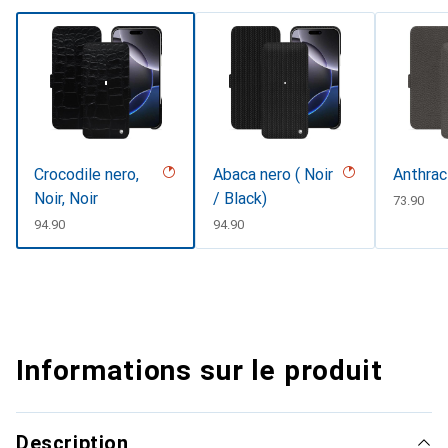
Crocodile nero,
Abaca nero ( Noir
Anthrac
Noir, Noir
/ Black)
CHF
73.90
CHF
94.90
CHF
94.90
Informations sur le produit
Description