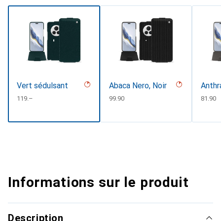
Vert sédulsant
Abaca Nero, Noir
Anthr
CHF
119.–
CHF
99.90
CHF
81.90
Informations sur le produit
Description