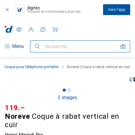
digitec
Vers l'app
Trouvez et commandez plus vite
Paramètres
Compte client
Listes de comparaison
Listes d'envies
Panier
Navigation par catégorie
Menu
Recherche
Coque pour téléphone portable
Noreve Coque à rabat vertical en cuir
2 images
CHF
119.–
Noreve
Coque à rabat vertical en
cuir
Honor Magic6 Pro