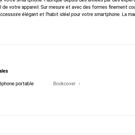
 de votre appareil. Sur mesure et avec des formes finement co
accessoire élégant et l'habit idéal pour votre smartphone. La m
ment pour ses produits de haute qualité et constitue toujours u
ales
i
éphone portable
Bookcover