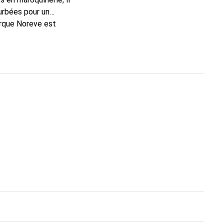
urbées pour un
arque Noreve est
n bon choix pour le