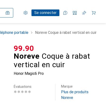
Paramètres
Compte client
Listes de comparaison
Listes d'envies
Panier
Se connecter
léphone portable
Noreve Coque à rabat vertical en cuir
CHF
99.90
Noreve
Coque à rabat
vertical en cuir
Honor Magic6 Pro
Marque
Évaluations
Plus de produits
Noreve