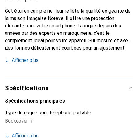
Cet étui en cuir pleine fleur reflète la qualité exigeante de
la maison française Noreve. Il offre une protection
élégante pour votre smartphone. Fabriqué depuis des
années par des experts en maroquinerie, c'est le
complément idéal pour votre appareil. Sur mesure et avec
des formes délicatement courbées pour un ajustement
parfait. Un accessoire élégant et l'habit idéal pour votre
Afficher plus
smartphone. La marque Noreve est reconnue
internationalement pour ses produits de haute qualité et
constitue toujours un excellent choix pour le client
exigeant.
Spécifications
Spécifications principales
Type de coque pour téléphone portable
i
Bookcover
Afficher plus