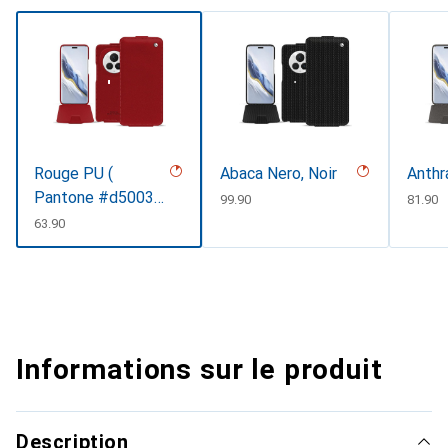
Rouge PU (
Abaca Nero, Noir
Anthr
Pantone #d50032
CHF
99.90
CHF
81.90
)
CHF
63.90
Informations sur le produit
Description