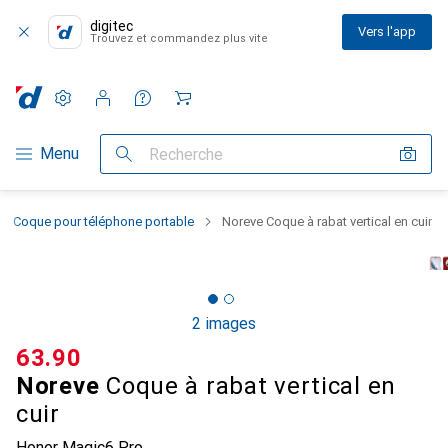
digitec
Vers l'app
Trouvez et commandez plus vite
Paramètres
Compte client
Listes de comparaison
Listes d'envies
Panier
Navigation par catégorie
Menu
Recherche
Coque pour téléphone portable
Noreve Coque à rabat vertical en cuir
2 images
CHF
63.90
Noreve
Coque à rabat vertical en
cuir
Honor Magic6 Pro