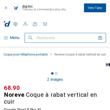
digitec
Vers l'app
Trouvez et commandez plus vite
Paramètres
Compte client
Listes de comparaison
Listes d'envies
Panier
Navigation par catégorie
Menu
Recherche
Coque pour téléphone portable
Noreve Coque à rabat vertical en cuir
2 images
CHF
68.90
Noreve
Coque à rabat vertical en
cuir
Google Pixel 9 Pro XL