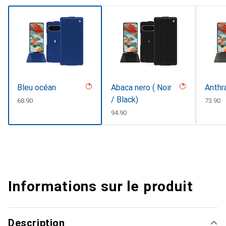
Bleu océan
Abaca nero ( Noir
Anthr
/ Black)
CHF
68.90
CHF
73.90
CHF
94.90
Informations sur le produit
Description