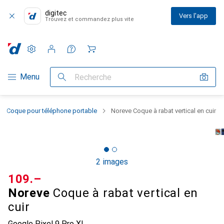
digitec
Vers l'app
Trouvez et commandez plus vite
Paramètres
Compte client
Listes de comparaison
Listes d'envies
Panier
Navigation par catégorie
Menu
Recherche
Coque pour téléphone portable
Noreve Coque à rabat vertical en cuir
2 images
CHF
109.–
Noreve
Coque à rabat vertical en
cuir
Google Pixel 9 Pro XL