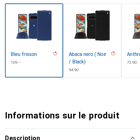
Bleu frisson
Abaca nero ( Noir
Anthr
/ Black)
CHF
109.–
CHF
73.90
CHF
94.90
Informations sur le produit
Description