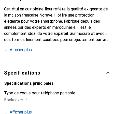
Cet étui en cuir pleine fleur reflète la qualité exigeante de
la maison française Noreve. Il offre une protection
élégante pour votre smartphone. Fabriqué depuis des
années par des experts en maroquinerie, il est le
complément idéal de votre appareil. Sur mesure et avec
des formes finement courbées pour un ajustement parfait.
Un accessoire élégant et le vêtement idéal pour votre
Afficher plus
smartphone. La marque Noreve est reconnue
internationalement pour ses produits de haute qualité et
constitue toujours un bon choix pour le client exigeant.
Spécifications
Spécifications principales
Type de coque pour téléphone portable
i
Bookcover
Afficher plus