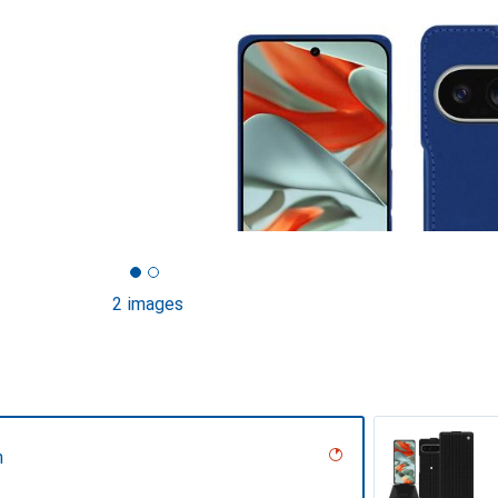
2 images
n