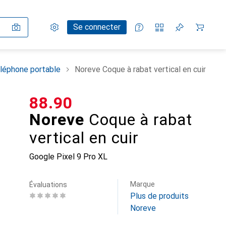
Paramètres
Compte client
Listes de comparaison
Listes d'envies
Panier
Se connecter
léphone portable
Noreve Coque à rabat vertical en cuir
CHF
88.90
Noreve
Coque à rabat
vertical en cuir
Google Pixel 9 Pro XL
Marque
Évaluations
Plus de produits
Noreve