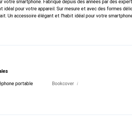
r votre smartphone. Fabriqué depuis des années par des experts
t idéal pour votre appareil. Sur mesure et avec des formes dé
ait. Un accessoire élégant et l'habit idéal pour votre smartpho
nalement pour ses produits de haute qualité et reste toujours un
ales
i
éphone portable
Bookcover