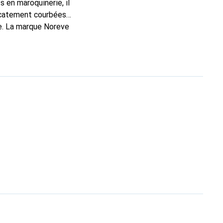
 en maroquinerie, il
licatement courbées
ne. La marque Noreve
 bon choix pour le