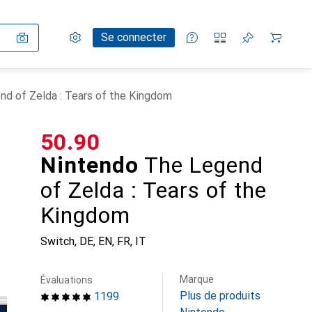
Paramètres
Compte client
Listes de comparaison
Listes d'envies
Panier
Se connecter
d of Zelda : Tears of the Kingdom
CHF
50.90
Nintendo
The Legend
of Zelda : Tears of the
Kingdom
Switch, DE, EN, FR, IT
Marque
Évaluations
Plus de produits
1199