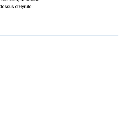
dessus d'Hyrule.
i menacent le
lda, tu peux obtenir