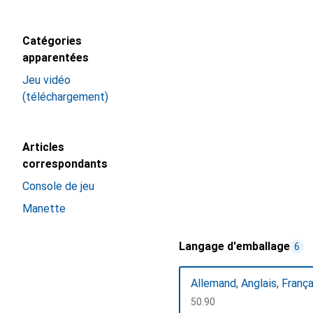
Catégories
apparentées
Jeu vidéo
(téléchargement)
Articles
correspondants
Console de jeu
Manette
Langage d'emballage
6
Allemand, Anglais, Françai
CHF
50.90