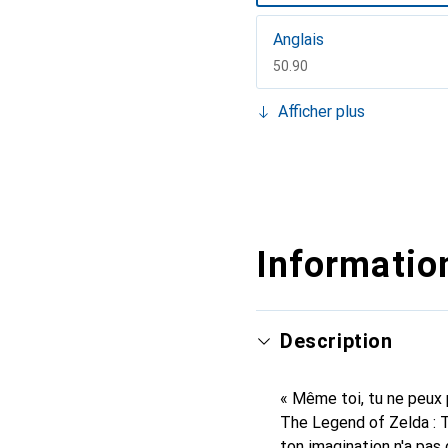
Anglais
CHF
50.90
Français
Afficher plus
CHF
65.90
Information
Description
« Même toi, tu ne peux p
The Legend of Zelda : 
ton imagination n'a pas