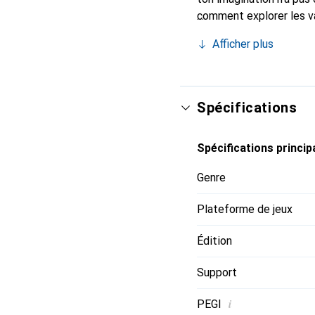
comment explorer les va
Comment vas-tu utiliser
Afficher plus
royaume ? Compatible av
des matériaux utiles, d
Spécifications
Spécifications princip
Genre
Plateforme de jeux
Édition
Support
i
PEGI