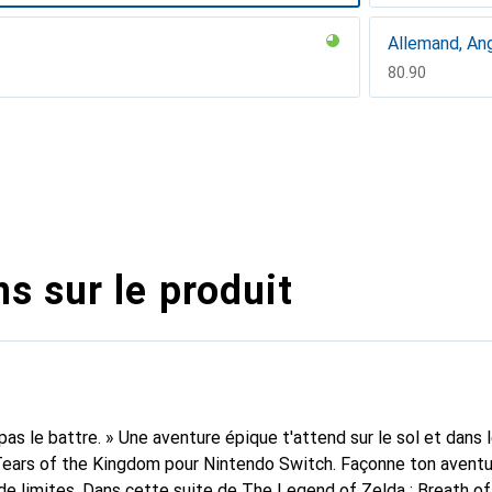
Allemand, Ang
CHF
80.90
Italien
CHF
61.90
s sur le produit
as le battre. » Une aventure épique t'attend sur le sol et dans l
Tears of the Kingdom pour Nintendo Switch. Façonne ton avent
 de limites. Dans cette suite de The Legend of Zelda : Breath of