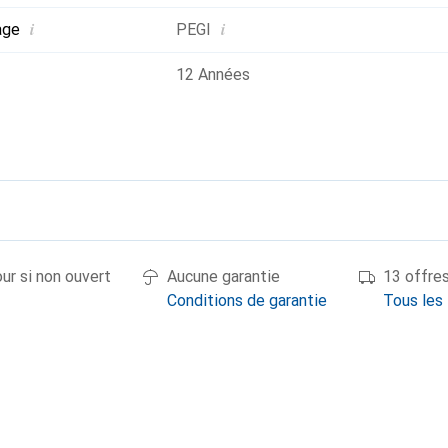
i
i
age
PEGI
12 Années
our si non ouvert
Aucune garantie
13 offre
Conditions de garantie
Tous les