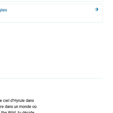
lais
e ciel d'Hyrule dans
ure dans un monde où
 the Wild, tu décides