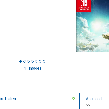
41 images
s, Italien
Allemand
CHF
55.–