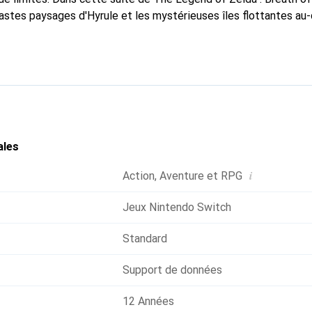
stes paysages d'Hyrule et les mystérieuses îles flottantes au-
 les nouvelles capacités de Link contre les forces obscures qu
ec amiibo : En scannant un amiibo de la série The Legend of Ze
es armes ou un tissu de parapente au style de l'amiibo scanné.
ales
i
Action
,
Aventure et RPG
Jeux Nintendo Switch
Standard
Support de données
12 Années