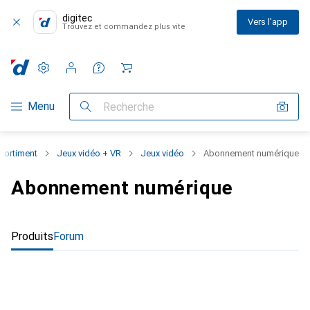
digitec
Vers l'app
Trouvez et commandez plus vite
Paramètres
Compte client
Listes de comparaison
Listes d'envies
Panier
Navigation par catégorie
Menu
Recherche
ssortiment
Jeux vidéo + VR
Jeux vidéo
Abonnement numérique
Abonnement numérique
Produits
Forum