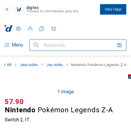
digitec
Vers l'app
Trouvez et commandez plus vite
Paramètres
Compte client
Listes de comparaison
Listes d'envies
Panier
Navigation par catégorie
Menu
Recherche
éo + VR
Jeux vidéo
Jeu vidéo
Nintendo Pokémon Legends Z-A
1 Image
CHF
57.90
Nintendo
Pokémon Legends Z-A
Switch 2, IT