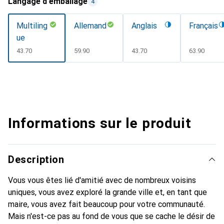
Langage d'emballage
4
Multiling
Allemand
Anglais
Français
ue
CHF
43.70
CHF
59.90
CHF
43.70
CHF
63.90
Informations sur le produit
Description
Vous vous êtes lié d'amitié avec de nombreux voisins
uniques, vous avez exploré la grande ville et, en tant que
maire, vous avez fait beaucoup pour votre communauté.
Mais n'est-ce pas au fond de vous que se cache le désir de