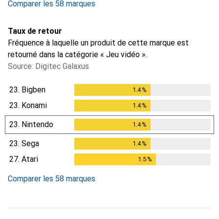
Comparer les 58 marques
Taux de retour
Fréquence à laquelle un produit de cette marque est
retourné dans la catégorie « Jeu vidéo ».
Source: Digitec Galaxus
23.
Bigben
1.4
%
1.4
%
23.
Konami
1.4
%
1.4
%
23.
Nintendo
1.4
%
1.4
%
23.
Sega
1.4
%
1.4
%
27.
Atari
1.5
%
1.5
%
Comparer les 58 marques