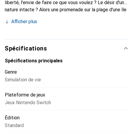
liberté, l'envie de faire ce que vous voulez ? Le désir d'une
nature intacte ? Alors une promenade sur la plage d'une île
déserte semble être exactement ce qu'il vous faut. Sur ce
Afficher plus
petit coin d'idylle, vous décidez seul de ce que vous
voulez faire de votre vie. Alors retroussez vos manches et
laissez libre cours à votre créativité.
Spécifications
Spécifications principales
Genre
Simulation de vie
Plateforme de jeux
Jeux Nintendo Switch
Édition
Standard