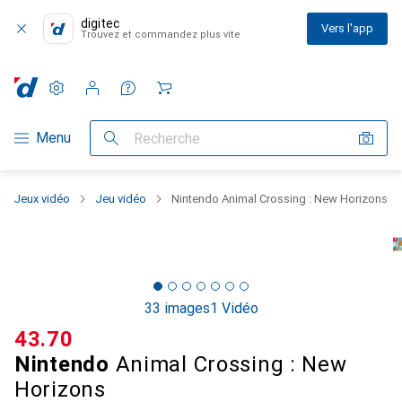
digitec
Vers l'app
Trouvez et commandez plus vite
Paramètres
Compte client
Listes de comparaison
Listes d'envies
Panier
Navigation par catégorie
Menu
Recherche
Jeux vidéo
Jeu vidéo
Nintendo Animal Crossing : New Horizons
33 images
1 Vidéo
CHF
43.70
Nintendo
Animal Crossing : New
Horizons