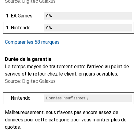
Source: Digitec Galaxus
1.
EA Games
0
%
1.
Nintendo
0
%
Comparer les 58 marques
Durée de la garantie
Le temps moyen de traitement entre l'arrivée au point de
service et le retour chez le client, en jours ouvrables.
Source: Digitec Galaxus
i
Nintendo
Données insuffisantes
i
i
i
i
Données insuffisantes
Données insuffisantes
Données insuffisantes
Données insuffisantes
Malheureusement, nous n’avons pas encore assez de
données pour cette catégorie pour vous montrer plus de
quotas.