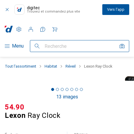
digitec
Vers l'app
Trouvez et commandez plus vite
Paramètres
Compte client
Listes de comparaison
Listes d'envies
Panier
Navigation par catégorie
Menu
Recherche
Tout l'assortiment
Habitat
Réveil
Lexon Ray Clock
13 images
CHF
54.90
Lexon
Ray Clock