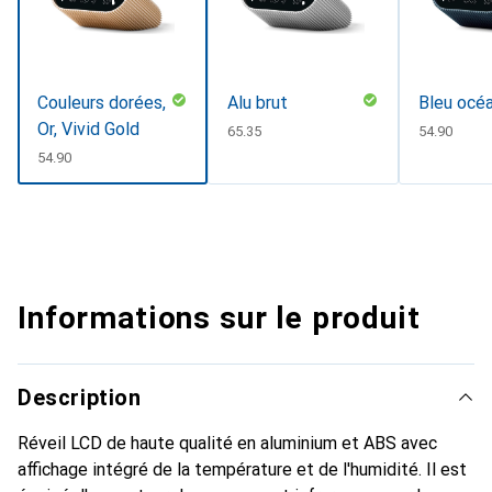
Couleurs dorées,
Alu brut
Bleu océ
Or, Vivid Gold
CHF
65.35
CHF
54.90
CHF
54.90
Informations sur le produit
Description
Réveil LCD de haute qualité en aluminium et ABS avec
affichage intégré de la température et de l'humidité. Il est