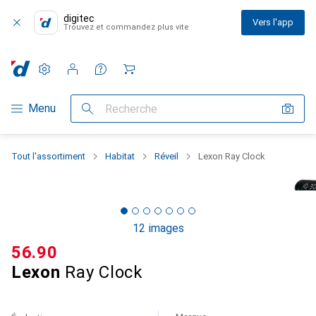
digitec
Vers l'app
Trouvez et commandez plus vite
Paramètres
Compte client
Listes de comparaison
Listes d'envies
Panier
Navigation par catégorie
Menu
Recherche
Tout l'assortiment
Habitat
Réveil
Lexon Ray Clock
12 images
CHF
56.90
Lexon
Ray Clock