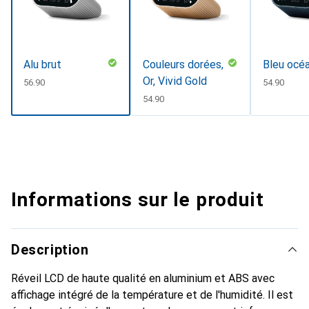
Alu brut
Couleurs dorées,
Bleu océ
Or, Vivid Gold
CHF
56.90
CHF
54.90
CHF
54.90
Informations sur le produit
Description
Réveil LCD de haute qualité en aluminium et ABS avec
affichage intégré de la température et de l'humidité. Il est