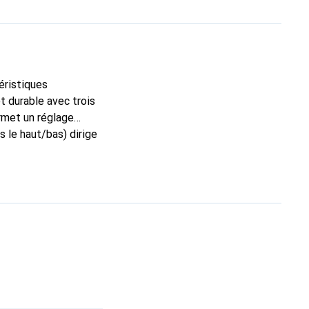
éristiques
t durable avec trois
rmet un réglage
s le haut/bas) dirige
t l'eau grâce à la
atif pratique sur la
ampe sans connexion