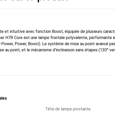
e et intuitive avec fonction Boost, équipée de plusieurs caract
er H7R Core est une lampe frontale polyvalente, performante e
-Power, Power, Boost). Le système de mise au point avancé pe
ise au point, et le mécanisme d'inclinaison sans étapes (130° ver
 où elle est nécessaire. Protection élevée contre la poussière e
 (IP67), dimmable de manière continue grâce à l'interrupteur rot
ystème de charge magnétique robuste permet de recharger la l
au élastique est amovible et lavable.
ales
Tête de lampe pivotante