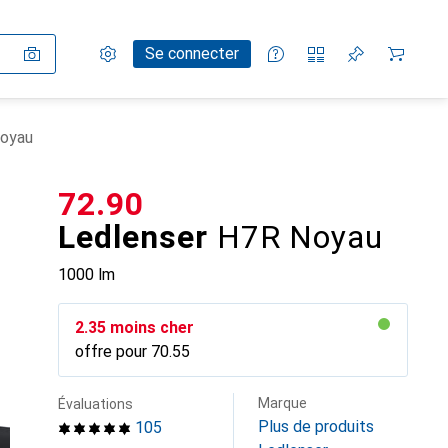
Paramètres
Compte client
Listes de comparaison
Listes d'envies
Panier
Se connecter
Noyau
CHF
72.90
Ledlenser
H7R Noyau
1000 lm
CHF
2.35
moins cher
offre pour
CHF
70.55
Marque
Évaluations
Plus de produits
105