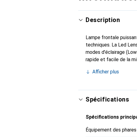
Description
Lampe frontale puissant
techniques. La Led Lens
modes d'éclairage (Low
rapide et facile de la m
la lumière exactement là
Afficher plus
technologie Flex Sealing
tête de la lampe. Le s
de type fiche. Le bande
Spécifications
Spécifications princip
Équipement des phares