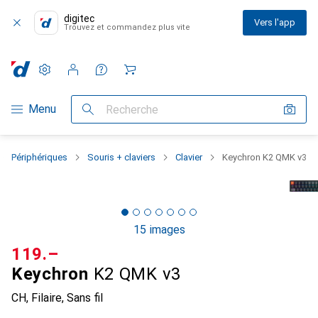
digitec
Vers l'app
Trouvez et commandez plus vite
Paramètres
Compte client
Listes de comparaison
Listes d'envies
Panier
Navigation par catégorie
Menu
Recherche
Périphériques
Souris + claviers
Clavier
Keychron K2 QMK v3
15 images
CHF
119.–
Keychron
K2 QMK v3
CH, Filaire, Sans fil