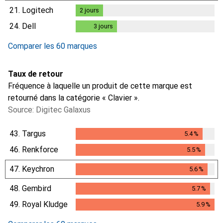
21.
Logitech
2
jours
2
jours
24.
Dell
3
jours
3
jours
Comparer les 60 marques
Taux de retour
Fréquence à laquelle un produit de cette marque est
retourné dans la catégorie « Clavier ».
Source: Digitec Galaxus
43.
Targus
5.4
%
5.4
%
46.
Renkforce
5.5
%
5.5
%
47.
Keychron
5.6
%
5.6
%
48.
Gembird
5.7
%
5.7
%
49.
Royal Kludge
5.9
%
5.9
%