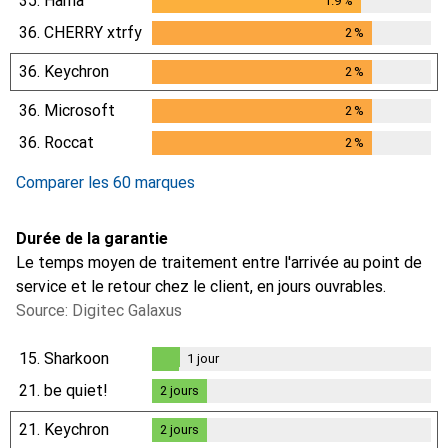
35.
Hama
1.9
%
1.9
%
36.
CHERRY xtrfy
2
%
2
%
36.
Keychron
2
%
2
%
36.
Microsoft
2
%
2
%
36.
Roccat
2
%
2
%
Comparer les 60 marques
Durée de la garantie
Le temps moyen de traitement entre l'arrivée au point de
service et le retour chez le client, en jours ouvrables.
Source: Digitec Galaxus
15.
Sharkoon
1
jour
1
jour
21.
be quiet!
2
jours
2
jours
21.
Keychron
2
jours
2
jours