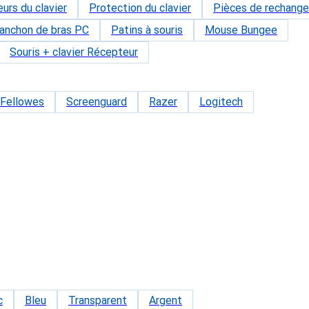
rs du clavier
Protection du clavier
Pièces de rechange
anchon de bras PC
Patins à souris
Mouse Bungee
Souris + clavier Récepteur
Fellowes
Screenguard
Razer
Logitech
c
Bleu
Transparent
Argent