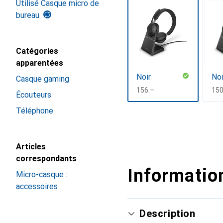
Utilisé Casque micro de
bureau
Catégories
apparentées
Noir
Noi
Casque gaming
CHF
156.–
CH
150
Écouteurs
Téléphone
Afficher plus
Articles
correspondants
Information
Micro-casque :
accessoires
Description