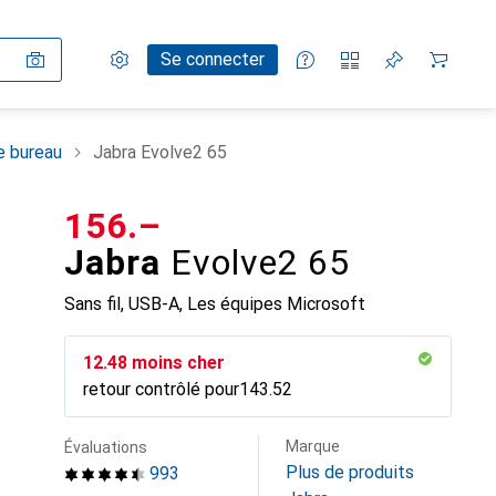
Paramètres
Compte client
Listes de comparaison
Listes d'envies
Panier
Se connecter
e bureau
Jabra Evolve2 65
CHF
156.–
Jabra
Evolve2 65
Sans fil, USB-A, Les équipes Microsoft
CHF
12.48
moins cher
retour contrôlé pour
CHF
143.52
Marque
Évaluations
Plus de produits
993