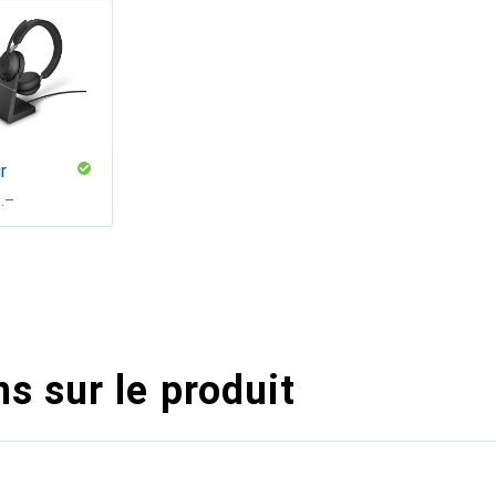
r
F
.–
s sur le produit