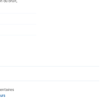
n du bruit
,
entaires
eurs