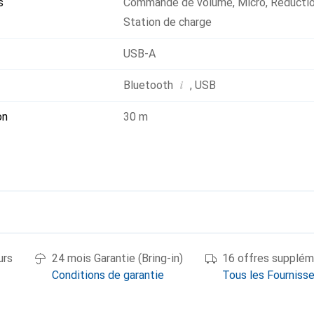
s
Commande de volume
,
Micro
,
Réductio
Station de charge
USB-A
i
Bluetooth
,
USB
on
30 m
urs
24 mois Garantie (Bring-in)
16 offres supplém
Conditions de garantie
Tous les Fourniss