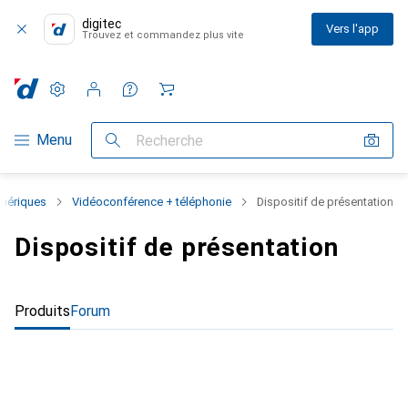
digitec
Vers l'app
Trouvez et commandez plus vite
Paramètres
Compte client
Listes de comparaison
Listes d'envies
Panier
Navigation par catégorie
Menu
Recherche
phériques
Vidéoconférence + téléphonie
Dispositif de présentation
Dispositif de présentation
Produits
Forum