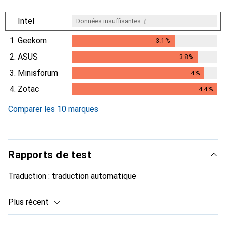
i
Intel
Données insuffisantes
1.
Geekom
3.1
%
3.1
%
2.
ASUS
3.8
%
3.8
%
3.
Minisforum
4
%
4
%
4.
Zotac
4.4
%
4.4
%
Comparer les 10 marques
Rapports de test
Traduction :
traduction automatique
Plus récent