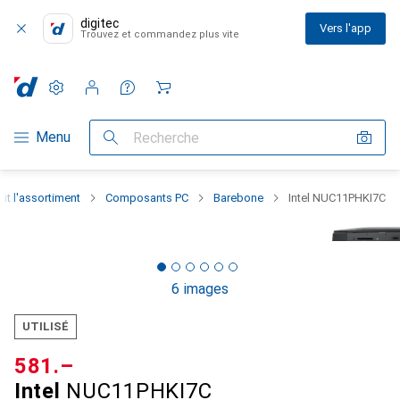
digitec
Vers l'app
Trouvez et commandez plus vite
Paramètres
Compte client
Listes de comparaison
Listes d'envies
Panier
Navigation par catégorie
Menu
Recherche
ut l'assortiment
Composants PC
Barebone
Intel NUC11PHKI7C
6 images
UTILISÉ
CHF
581.–
Intel
NUC11PHKI7C