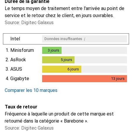
Durée de la garantie
Le temps moyen de traitement entre l'arrivée au point de
service et le retour chez le client, en jours ouvrables.
Source: Digitec Galaxus
i
Intel
Données insuffisantes
1.
Minisforum
3
jours
3
jours
2.
AsRock
5
jours
5
jours
3.
ASUS
6
jours
6
jours
4.
Gigabyte
13
jours
13
jours
Comparer les 10 marques
Taux de retour
Fréquence à laquelle un produit de cette marque est
retourné dans la catégorie « Barebone ».
Source: Digitec Galaxus