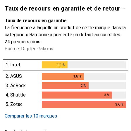
Taux de recours en garantie et de retour
Taux de recours en garantie
La fréquence à laquelle un produit de cette marque dans la
catégorie « Barebone » présente un défaut au cours des
24 premiers mois.
Source: Digitec Galaxus
1.
Intel
1.1
%
1.1
%
2.
ASUS
1.8
%
1.8
%
3.
AsRock
2
%
2
%
4.
Shuttle
3
%
3
%
5.
Zotac
3.6
%
3.6
%
Comparer les 10 marques