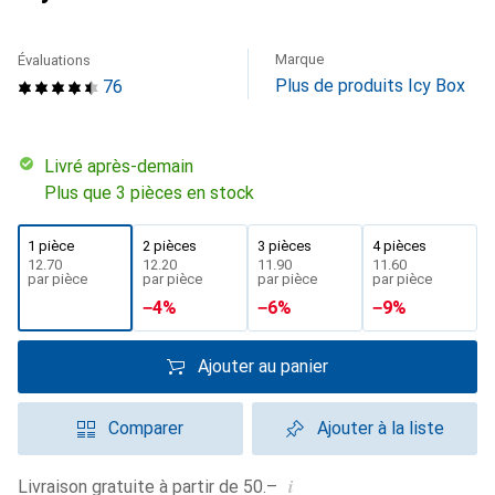
Marque
Évaluations
Plus de produits Icy Box
76
Livré après-demain
Plus que 3 pièces en stock
1 pièce
2 pièces
3 pièces
4 pièces
CHF
12.70
CHF
12.20
CHF
11.90
CHF
11.60
par pièce
par pièce
par pièce
par pièce
−
4
%
−
6
%
−
9
%
Ajouter au panier
Comparer
Ajouter à la liste
i
Livraison gratuite à partir de 50.–