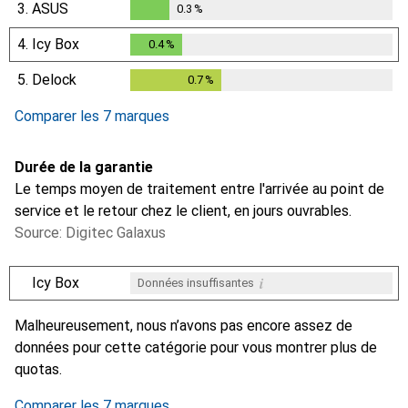
3.
ASUS
0.3
%
0.3
%
4.
Icy Box
0.4
%
0.4
%
5.
Delock
0.7
%
0.7
%
Comparer les 7 marques
Durée de la garantie
Le temps moyen de traitement entre l'arrivée au point de
service et le retour chez le client, en jours ouvrables.
Source: Digitec Galaxus
i
Icy Box
Données insuffisantes
i
i
i
i
Données insuffisantes
Données insuffisantes
Données insuffisantes
Données insuffisantes
Malheureusement, nous n’avons pas encore assez de
données pour cette catégorie pour vous montrer plus de
quotas.
Comparer les 7 marques