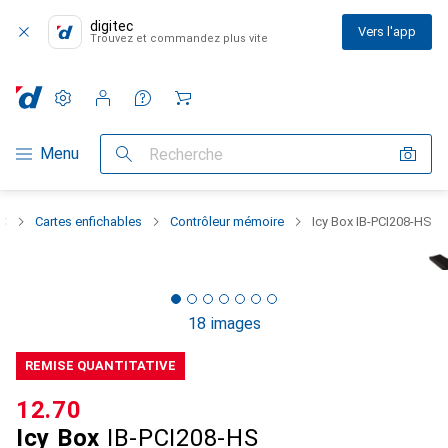
digitec
Vers l'app
Trouvez et commandez plus vite
Paramètres
Compte client
Listes de comparaison
Listes d'envies
Panier
Navigation par catégorie
Menu
Recherche
C
Cartes enfichables
Contrôleur mémoire
Icy Box IB-PCI208-HS
18 images
REMISE QUANTITATIVE
CHF
12.70
Icy Box
IB-PCI208-HS