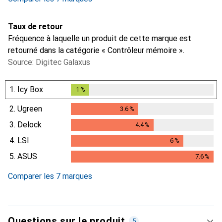
Taux de retour
Fréquence à laquelle un produit de cette marque est
retourné dans la catégorie « Contrôleur mémoire ».
Source: Digitec Galaxus
1.
Icy Box
1
%
1
%
2.
Ugreen
3.6
%
3.6
%
3.
Delock
4.4
%
4.4
%
4.
LSI
6
%
6
%
5.
ASUS
7.6
%
7.6
%
Comparer les 7 marques
Questions sur le produit
5