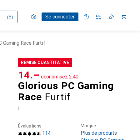
Paramètres
Compte client
Listes de comparaison
Listes d'envies
Panier
Se connecter
C Gaming Race Furtif
REMISE QUANTITATIVE
CHF
14.–
économisez
CHF
2.40
Glorious PC Gaming
Race
Furtif
L
Marque
Évaluations
Plus de produits
114