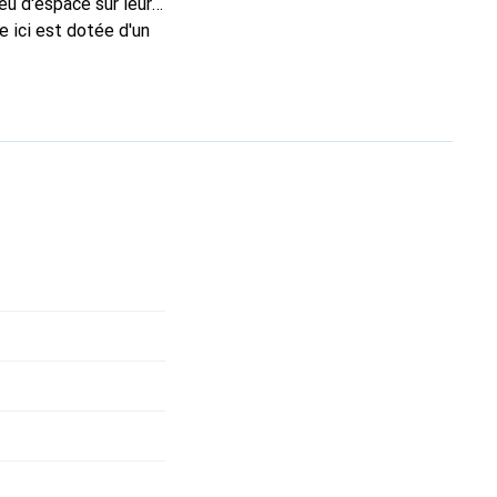
eu d'espace sur leur
e ici est dotée d'un
ilochage ou les
c une surface en
dos, ce tapis de jeu
avec un budget