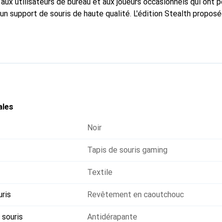
aux utilisateurs de bureau et aux joueurs occasionnels qui ont p
un support de souris de haute qualité. L'édition Stealth proposé
ble et est donc entièrement noire. Le bord surjeté empêche l'eff
 la surface du tapis de souris. Ce tapis de souris compact ave
 légèrement rectangulaire. Avec son revêtement antidérapant au 
hauteur est l'ajout idéal pour les utilisateurs de PC exigeants 
ales
Noir
Tapis de souris gaming
Textile
uris
Revêtement en caoutchouc
 souris
Antidérapante