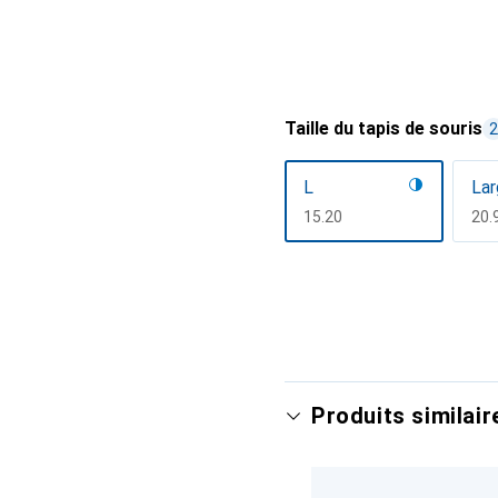
Taille du tapis de souris
2
L
Lar
CHF
15.20
CH
20.
Afficher plus
Produits similair