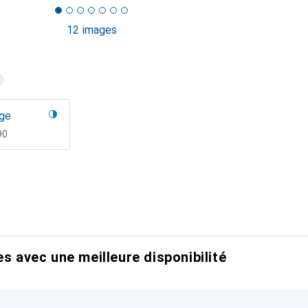
12 images
ge
F
90
es avec une meilleure disponibilité