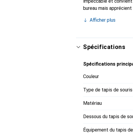
impeccable et convient 
bureau mais apprécient 
logo noir presque invisi
Afficher plus
dommages aux bords et à
tissu lisse a une forme
de deux millimètres de 
réfléchi.
Spécifications
Spécifications princip
Couleur
Type de tapis de souris
Matériau
Dessous du tapis de so
Équipement du tapis de