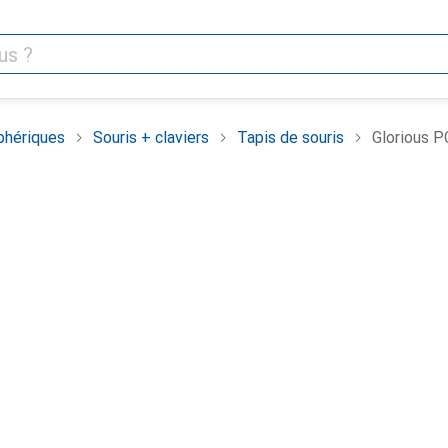
phériques
Souris + claviers
Tapis de souris
Glorious P