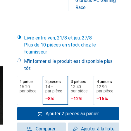
Glorious PC Gaming
Race
Livré entre ven, 21/8 et jeu, 27/8
Plus de 10 pièces en stock chez le
fournisseur
M'informer si le produit est disponible plus
tôt
1 pièce
2 pièces
3 pièces
4 pièces
CHF
15.20
CHF
14.–
CHF
13.40
CHF
12.90
par pièce
par pièce
par pièce
par pièce
−
8
%
−
12
%
−
15
%
Ajouter 2 pièces au panier
Comparer
Ajouter à la liste