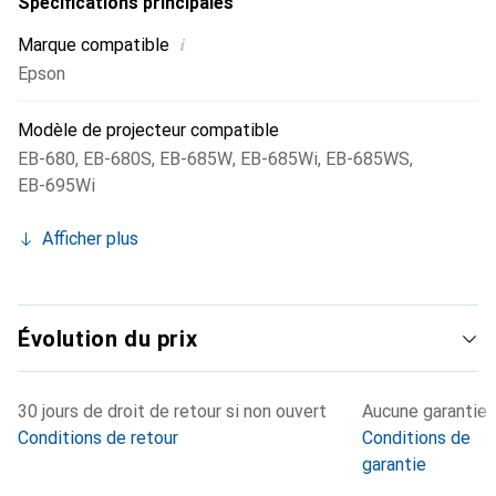
Spécifications principales
nécessaires pour une utilisation dans des environnements
i
Marque compatible
professionnels et privés.
Epson
Modèle de projecteur compatible
EB-680
,
EB-680S
,
EB-685W
,
EB-685Wi
,
EB-685WS
,
EB-695Wi
Afficher plus
Évolution du prix
30 jours de droit de retour si non ouvert
Aucune garantie
Conditions de retour
Conditions de
garantie