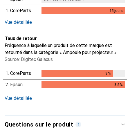
1.
CoreParts
15
jours
15
jours
Vue détaillée
Taux de retour
Fréquence à laquelle un produit de cette marque est
retourné dans la catégorie « Ampoule pour projecteur ».
Source: Digitec Galaxus
1.
CoreParts
3
%
3
%
2.
Epson
3.5
%
3.5
%
Vue détaillée
Questions sur le produit
1