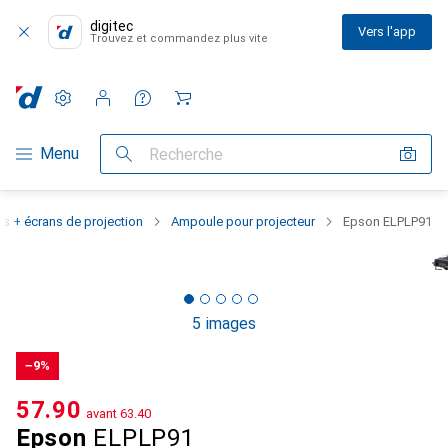
digitec
Vers l'app
Trouvez et commandez plus vite
Paramètres
Compte client
Listes de comparaison
Listes d'envies
Panier
Navigation par catégorie
Menu
Recherche
rs + écrans de projection
Ampoule pour projecteur
Epson ELPLP91
5 images
−9%
CHF
57.90
avant
CHF
63.40
Epson
ELPLP91