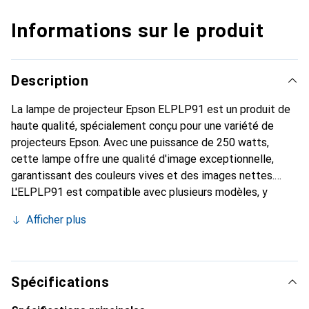
Informations sur le produit
Description
La lampe de projecteur Epson ELPLP91 est un produit de
haute qualité, spécialement conçu pour une variété de
projecteurs Epson. Avec une puissance de 250 watts,
cette lampe offre une qualité d'image exceptionnelle,
garantissant des couleurs vives et des images nettes.
L'ELPLP91 est compatible avec plusieurs modèles, y
compris les PowerLite 680/685 et les BrightLink
Afficher plus
685Wi/695Wi, ce qui en fait un choix polyvalent pour
diverses applications. La lampe a une durée de vie
impressionnante allant jusqu'à 10 000 heures, ce qui
signifie qu'elle offre des performances fiables sur le long
Spécifications
terme. En tant que produit original d'Epson, l'ELPLP91
garantit la meilleure compatibilité et performance