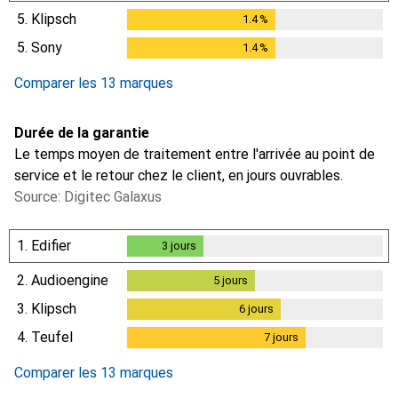
5.
Klipsch
1.4
%
1.4
%
5.
Sony
1.4
%
1.4
%
Comparer les 13 marques
Durée de la garantie
Le temps moyen de traitement entre l'arrivée au point de
service et le retour chez le client, en jours ouvrables.
Source: Digitec Galaxus
1.
Edifier
3
jours
3
jours
2.
Audioengine
5
jours
5
jours
3.
Klipsch
6
jours
6
jours
4.
Teufel
7
jours
7
jours
Comparer les 13 marques