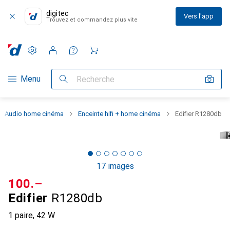
digitec
Vers l'app
Trouvez et commandez plus vite
Paramètres
Compte client
Listes de comparaison
Listes d'envies
Panier
Navigation par catégorie
Menu
Recherche
Audio home cinéma
Enceinte hifi + home cinéma
Edifier R1280db
17 images
CHF
100.–
Edifier
R1280db
1 paire, 42 W