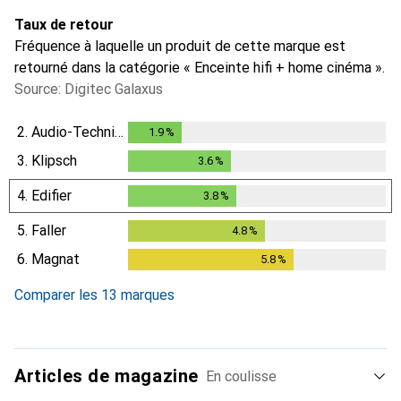
Taux de retour
Fréquence à laquelle un produit de cette marque est
retourné dans la catégorie « Enceinte hifi + home cinéma ».
Source: Digitec Galaxus
2.
Audio-Technica
1.9
%
1.9
%
3.
Klipsch
3.6
%
3.6
%
4.
Edifier
3.8
%
3.8
%
5.
Faller
4.8
%
4.8
%
6.
Magnat
5.8
%
5.8
%
Comparer les 13 marques
Articles de magazine
En coulisse