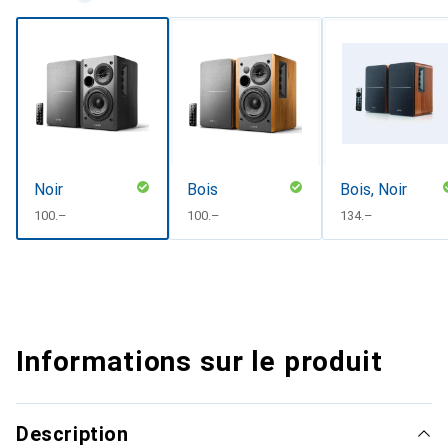
Noir
Bois
Bois, Noir
CHF
100.–
CHF
100.–
CHF
134.–
Informations sur le produit
Description