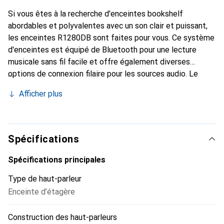
Si vous êtes à la recherche d'enceintes bookshelf
abordables et polyvalentes avec un son clair et puissant,
les enceintes R1280DB sont faites pour vous. Ce système
d'enceintes est équipé de Bluetooth pour une lecture
musicale sans fil facile et offre également diverses
options de connexion filaire pour les sources audio. Le
haut-parleur de grave de 4 pouces avec un port bass-reflex
Afficher plus
à l'avant produit des basses robustes et riches. Les hautes
fréquences sont clairement mises en valeur et, combinées
aux médiums, elles créent un son chaud et plein. Le
système d'enceintes R1280DB se compose d'une enceinte
Spécifications
active et d'une enceinte passive. Sur l'enceinte active,
trois potentiomètres permettent de régler la source
Spécifications principales
d'entrée, l'intensité des basses, les aigus et le volume. Une
Type de haut-parleur
télécommande est également fournie pour couper le son,
Enceinte d’étagère
ajuster le volume et passer d'une chanson à l'autre
confortablement depuis votre canapé.
Construction des haut-parleurs