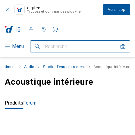
digitec
Vers l'app
Trouvez et commandez plus vite
Paramètres
Compte client
Listes de comparaison
Listes d'envies
Panier
Navigation par catégorie
Menu
Recherche
sortiment
Audio
Studio d'enregistrement
Acoustique intérieure
Acoustique intérieure
Produits
Forum