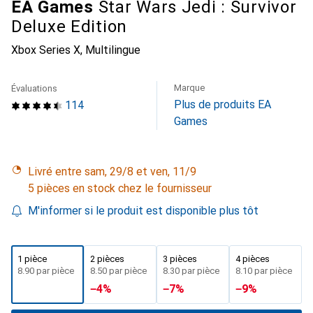
EA Games
Star Wars Jedi : Survivor
Deluxe Edition
Xbox Series X, Multilingue
Marque
Évaluations
Plus de produits EA
114
Games
Livré entre sam, 29/8 et ven, 11/9
5 pièces en stock chez le fournisseur
M'informer si le produit est disponible plus tôt
1 pièce
2 pièces
3 pièces
4 pièces
CHF
8.90
par pièce
CHF
8.50
par pièce
CHF
8.30
par pièce
CHF
8.10
par pièce
−
4
%
−
7
%
−
9
%