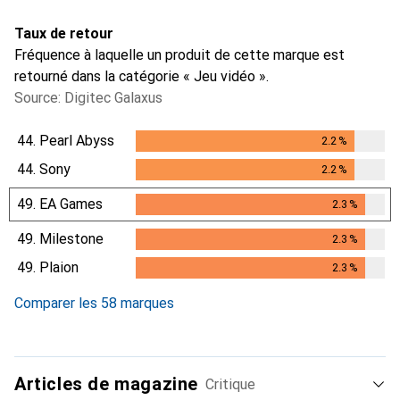
Taux de retour
Fréquence à laquelle un produit de cette marque est
retourné dans la catégorie « Jeu vidéo ».
Source: Digitec Galaxus
44.
Pearl Abyss
2.2
%
2.2
%
44.
Sony
2.2
%
2.2
%
49.
EA Games
2.3
%
2.3
%
49.
Milestone
2.3
%
2.3
%
49.
Plaion
2.3
%
2.3
%
Comparer les 58 marques
Articles de magazine
Critique