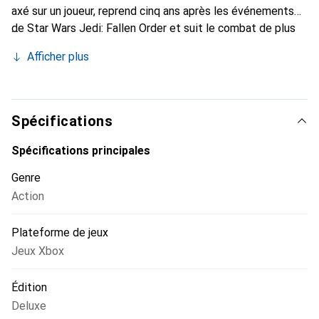
axé sur un joueur, reprend cinq ans après les événements
de Star Wars Jedi: Fallen Order et suit le combat de plus
en plus désespéré de Cal alors que la galaxie sombre
Afficher plus
davantage dans l'obscurité. Poussé aux confins de la
galaxie par l'Empire, Cal se retrouvera entouré de menaces
nouvelles et familières. En tant que l'un des derniers Jedi
survivants, Cal est déterminé à résister durant les temps
Spécifications
les plus sombres de la galaxie - mais jusqu'où est-il prêt à
aller pour protéger lui-même, son équipage et l'héritage de
Spécifications principales
l'Ordre Jedi ?
Genre
Action
Plateforme de jeux
Jeux Xbox
Édition
Deluxe