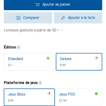
Ajouter au panier
Comparer
Ajouter à la liste
i
Livraison gratuite à partir de 50.–
Édition
2
Standard
Deluxe
CHF
22.–
CHF
8.90
Plateforme de jeux
2
Jeux Xbox
Jeux PS5
CHF
8.90
CHF
52.59