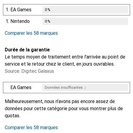
1.
EA Games
0
%
1.
Nintendo
0
%
Comparer les 58 marques
Durée de la garantie
Le temps moyen de traitement entre l'arrivée au point de
service et le retour chez le client, en jours ouvrables.
Source: Digitec Galaxus
i
EA Games
Données insuffisantes
i
i
i
i
Données insuffisantes
Données insuffisantes
Données insuffisantes
Données insuffisantes
Malheureusement, nous n’avons pas encore assez de
données pour cette catégorie pour vous montrer plus de
quotas.
Comparer les 58 marques