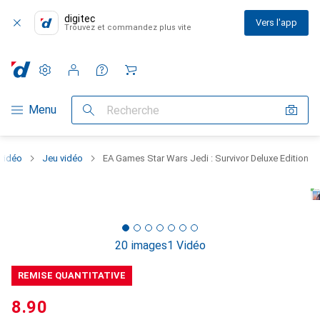
digitec
Vers l'app
Trouvez et commandez plus vite
Paramètres
Compte client
Listes de comparaison
Listes d'envies
Panier
Navigation par catégorie
Menu
Recherche
vidéo
Jeu vidéo
EA Games Star Wars Jedi : Survivor Deluxe Edition
20 images
1 Vidéo
REMISE QUANTITATIVE
CHF
8.90