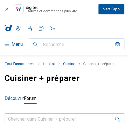
digitec
Vers l'app
Trouvez et commandez plus vite
Paramètres
Compte client
Listes de comparaison
Listes d'envies
Panier
Navigation par catégorie
Menu
Recherche
Tout l'assortiment
Habitat
Cuisine
Cuisiner + préparer
Cuisiner + préparer
Découvrir
Forum