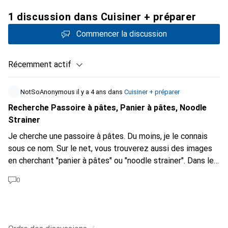
1 discussion dans Cuisiner + préparer
Commencer la discussion
Récemment actif
NotSoAnonymous
il y a 4 ans
dans
Cuisiner + préparer
Recherche Passoire à pâtes, Panier à pâtes, Noodle
Strainer
Je cherche une passoire à pâtes. Du moins, je le connais
sous ce nom. Sur le net, vous trouverez aussi des images
en cherchant "panier à pâtes" ou "noodle strainer". Dans les
magasins de pâtes, les cuisiniers ne font jamais les pâtes
0
directement dans l'eau. Ils les font cuire dans un tamis en
acier inoxydable qui flotte dans la poêle ou qui est
accroché au bord. Malheureusement, je n'ai pas encore
trouvé ce que je cherchais sur Galaxus. Quelqu'un a-t-il une