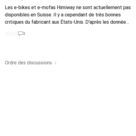
Les e-bikes et e-mofas Himiway ne sont actuellement pas
disponibles en Suisse. Il y a cependant de très bonnes
critiques du fabricant aux États-Unis. D'après les données
techniques, je pense qu'une autorisation de circulation en
3
Suisse ne poserait aucun problème. Ils sont disponibles en
Allemagne. Auriez-vous envie de les faire venir en Suisse ?
Moi, en tout cas, j'achèterais certainement un Escape.
Malheureusement, il n'y a rien de comparable ici en termes
i
Ordre des
discussions
de style, quelle que soit la marque.
https://himiwaybike.de
/