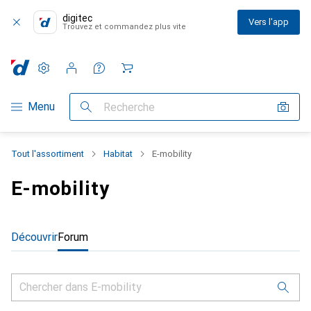
digitec
Vers l'app
Trouvez et commandez plus vite
Paramètres
Compte client
Listes de comparaison
Listes d'envies
Panier
Navigation par catégorie
Menu
Recherche
Tout l'assortiment
Habitat
E-mobility
E-mobility
Découvrir
Forum