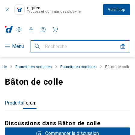
digitec
Vers l'app
Trouvez et commandez plus vite
Paramètres
Compte client
Listes de comparaison
Listes d'envies
Panier
Navigation par catégorie
Menu
Recherche
erie
Fournitures scolaires
Fournitures scolaires
Bâton de colle
Bâton de colle
Produits
Forum
Discussions dans Bâton de colle
Commencer la discussion