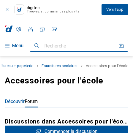
digitec
Vers l'app
Trouvez et commandez plus vite
Paramètres
Compte client
Listes de comparaison
Listes d'envies
Panier
Navigation par catégorie
Menu
Recherche
Bureau + papeterie
Fournitures scolaires
Accessoires pour l'école
Accessoires pour l'école
Découvrir
Forum
Discussions dans Accessoires pour l'école
Commencer la discussion