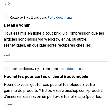
0
Kevzorek
il y a 2 ans
dans
Porte-documents
Détail à vomir
Tout est mis en ligne à tout prix. J'ai l'impression que les
articles sont saisis via Webcrawler, AI, ou autre.
Frénétiques, en quelque sorte récupérés chez les
fournisseurs, les concurrents. L'essentiel est d'être en
0
ligne. Saisi sur le site : Dossier de combat. Filtre : A4,
couleur : noir, vert, marron. Trié par le plus cher (pas envie
de dossiers en plastique/plastique et de dossiers
LeichterBilbob57
il y a 4 ans
dans
Porte-documents
suspendus). BAM ! 100 dossiers en plastique/dossiers
Pochettes pour cartes d'identité automobile
suspendus. - Unité de vente 1 pièce. 1/10 articles
Pourriez-vous ajouter ces pochettes bleues à votre
emballés peut indiquer "emballé par 50 pièces". - 7
gamme de produits ?
https://ausweisshop.com/produkt...
variantes de couleurs. 6/7 coûtent 2.90, la 7ème, mape
J'aimerais aussi avoir un porte-cartes étanche (pour les
rouge 89.15 CHF ... Tout à l'heure, en cherchant la pochette
motards), mais je n'ai rien trouvé sur Internet...
de combat, je vois : Matériau : Carbone. "Whoa ... génial !
1
Une pochette en carbone !" seulement Dieu sait où, du