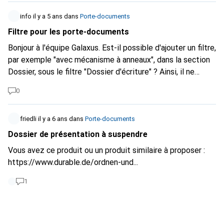
carbone. Producteur contrôlé. Cabron Fibre, Car on Fire, je
info
il y a 5 ans
dans
Porte-documents
ne sais pas. Pas de carbone. N'importe quoi ! Simulation :
Filtre pour les porte-documents
table basse H:45cm - Highlight : Accessoires Bosch Tables
de sciage pour toupie - 10-20% ? de résultats en partie
Bonjour à l'équipe Galaxus. Est-il possible d'ajouter un filtre,
120 de haut. - Poids de l'article : 2.5 kilos - Poids de
par exemple "avec mécanisme à anneaux", dans la section
l'emballage 1 kilo Merksch säuber ou ... ? Cheut dir no ... ?
Dossier, sous le filtre "Dossier d'écriture" ? Ainsi, il ne
sous terre pour une entreprise aussi lourde .... On pourrait
serait pas nécessaire de regarder chaque dossier pour voir
0
par exemple laisser l'apprenti informaticien écrire un
si je peux y accrocher des onglets. Merci
script, un algorithme, je ne sais pas... ? Comment peut-on
sérieusement proposer des centaines d'articles sans aucun
friedli
il y a 6 ans
dans
Porte-documents
contrôle ?
Dossier de présentation à suspendre
Vous avez ce produit ou un produit similaire à proposer :
https://www.durable.de/ordnen-und...
1