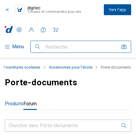
digitec
Vers l'app
Trouvez et commandez plus vite
Paramètres
Compte client
Listes de comparaison
Listes d'envies
Panier
Navigation par catégorie
Menu
Recherche
Fournitures scolaires
Accessoires pour l'école
Porte-documents
Porte-documents
Produits
Forum