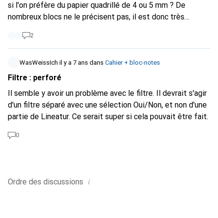
si l'on préfère du papier quadrillé de 4 ou 5 mm ? De
ce que quelqu'un a de l'expérience et des conseils ?
nombreux blocs ne le précisent pas, il est donc très
difficile de trouver quelque chose. Ce serait très bien si
2
cela pouvait être mis en place.
WasWeissIch
il y a 7 ans
dans
Cahier + bloc-notes
Filtre : perforé
Il semble y avoir un problème avec le filtre. Il devrait s'agir
d'un filtre séparé avec une sélection Oui/Non, et non d'une
partie de Lineatur. Ce serait super si cela pouvait être fait.
0
i
Ordre des
discussions