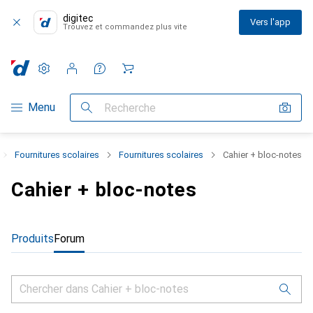
digitec
Vers l'app
Trouvez et commandez plus vite
Paramètres
Compte client
Listes de comparaison
Listes d'envies
Panier
Navigation par catégorie
Menu
Recherche
Fournitures scolaires
Fournitures scolaires
Cahier + bloc-notes
Cahier + bloc-notes
Produits
Forum