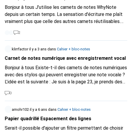
Bonjour à tous J'utilise les carnets de notes WhyNote
depuis un certain temps. La sensation d'écriture me plaît
vraiment plus que celle des autres carnets réutilisables.
Mon problème est le nettoyage : Si le nettoyage a lieu
2
quelques jours après l'écriture, cela ne pose pas de
problème. Mais comme j'utilise différents carnets à
différentes occasions, cela prend plusieurs
klirrfactor
il y a 3 ans
dans
Cahier + bloc-notes
semaines/parfois plusieurs mois avant que le carnet ne
Carnet de notes numérique avec enregistrement vocal
soit plein et que je doive le nettoyer. C'est alors assez
Bonjour à tous Existe-t-il des carnets de notes numériques
fastidieux - il n'est presque plus propre du tout. C'est un
avec des stylos qui peuvent enregistrer une note vocale ?
peu comme un tableau blanc classique - une fois que le
L'idée est la suivante : Je suis à la page 23, je prends des
stylo est bien sec, il est presque impossible de l'enlever.
notes et j'ajoute un enregistrement vocal via le stylo. Lors
Quelqu'un a-t-il une expérience similaire et/ou une bonne
0
de la synchronisation avec l'application, l'enregistrement
astuce pour nettoyer le livre ? Merci d'avance Salutations
audio est synchronisé avec la bonne page de notes. Deux
Markus
sites Internet indiquent que le Moleskine Smart Writing
amohr102
il y a 6 ans
dans
Cahier + bloc-notes
Pen+ est équipé d'un microphone, mais dans la plupart des
Papier quadrillé Espacement des lignes
cas, personne ne parle dessus. Je ne trouve pas non plus
Serait-il possible d'ajouter un filtre permettant de choisir
d'informations à ce sujet dans la boutique Moleskine. Est-