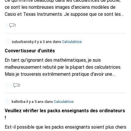
Ce qui m'irrite beaucoup dans les calculatrices de poche,
ce sont les nombreuses images d'anciens modèles de
Casio et Texas Instruments. Je suppose que ce sont les
nouveaux modèles qui sont vendus ici.
1
suburbansky
il y a 3 ans
dans
Calculatrice
Convertisseur d'unités
En tant qu'ignorant des mathématiques, je suis
malheureusement rebuté par la plupart des calculatrices.
Mais je trouverais extrêmement pratique d'avoir une
calculatrice qui permette de convertir toutes sortes
2
d'unités... existe-t-il une telle chose ? Ou est-ce que je
devrais acheter un monstre du type TI-92 (que j'avais au
lycée ;)) et le programmer moi-même ?
kellotba
il y a 5 ans
dans
Calculatrice
Veuillez vérifier les packs enseignants des ordinateurs
!
Est-il possible que les packs enseignants soient plus chers