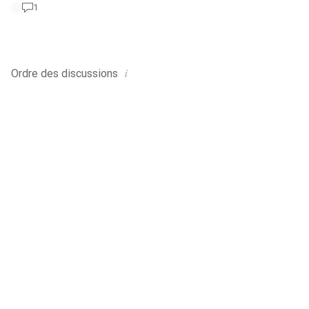
1
aux examens. De plus, de nombreux programmes et scripts
sont déjà disponibles pour les études sur différents sites
des associations professionnelles de l'ETH.
i
Ordre des
discussions