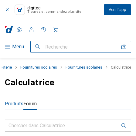
digitec
Vers l'app
Trouvez et commandez plus vite
Paramètres
Compte client
Listes de comparaison
Listes d'envies
Panier
Navigation par catégorie
Menu
Recherche
peterie
Fournitures scolaires
Fournitures scolaires
Calculatrice
Calculatrice
Produits
Forum