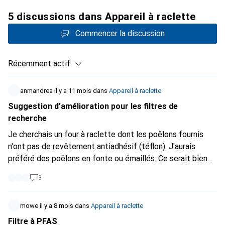
5 discussions dans Appareil à raclette
Commencer la discussion
Récemment actif
anmandrea
il y a 11 mois
dans
Appareil à raclette
Suggestion d'amélioration pour les filtres de
recherche
Je cherchais un four à raclette dont les poêlons fournis
n'ont pas de revêtement antiadhésif (téflon). J'aurais
préféré des poêlons en fonte ou émaillés. Ce serait bien
de pouvoir filtrer spécifiquement. J'ai trouvé et acheté un
3
produit de Steba.
mowe
il y a 8 mois
dans
Appareil à raclette
Filtre à PFAS