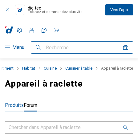
digitec
Vers l'app
Trouvez et commandez plus vite
Paramètres
Compte client
Listes de comparaison
Listes d'envies
Panier
Navigation par catégorie
Menu
Recherche
ortiment
Habitat
Cuisine
Cuisiner à table
Appareil à raclette
Appareil à raclette
Produits
Forum